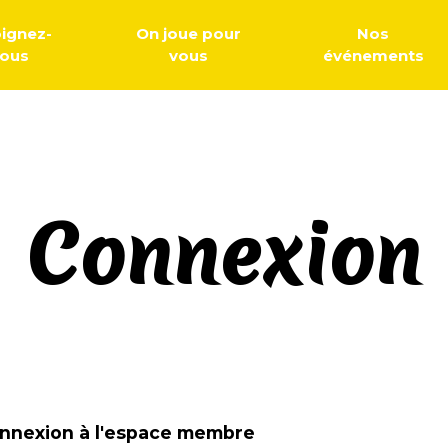
oignez-
On joue pour
Nos
ous
vous
événements
Connexion
nnexion à l'espace membre