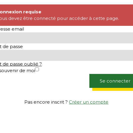
onnexion requise
ous devez être connecté pour accéder à cette page.
esse email
 de passe
 de passe oublié ?
souvenir de moi
Se connecter
Pas encore inscrit ?
Créer un compte