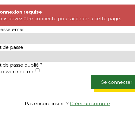
onnexion requise
ous devez être connecté pour accéder à cette page.
esse email
 de passe
 de passe oublié ?
souvenir de moi
Se connecter
Pas encore inscrit ?
Créer un compte