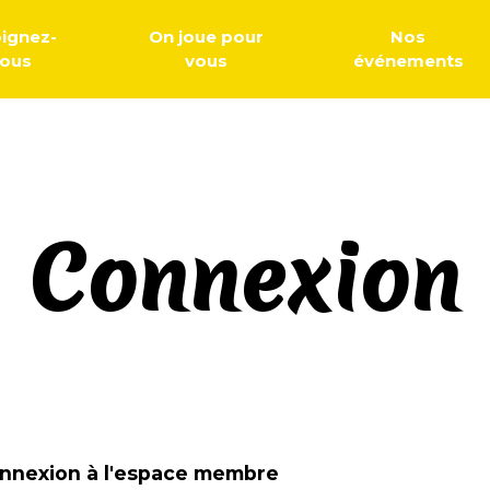
oignez-
On joue pour
Nos
ous
vous
événements
Connexion
nnexion à l'espace membre