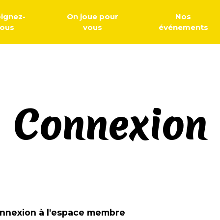
oignez-
On joue pour
Nos
ous
vous
événements
Connexion
nnexion à l'espace membre