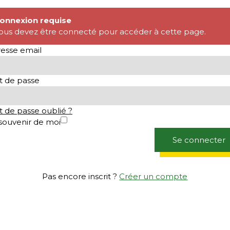
onnexion requise
ous devez être connecté pour accéder à cette page.
esse email
 de passe
 de passe oublié ?
souvenir de moi
Se connecter
Pas encore inscrit ?
Créer un compte