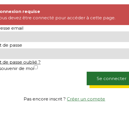
onnexion requise
ous devez être connecté pour accéder à cette page.
esse email
 de passe
 de passe oublié ?
souvenir de moi
Se connecter
Pas encore inscrit ?
Créer un compte