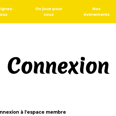
oignez-
On joue pour
Nos
ous
vous
événements
Connexion
nnexion à l'espace membre